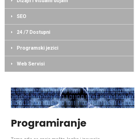
Dizajn i visualni dojam
SEO
24 /7 Dostupni
Programski jezici
Web Servisi
Programiranje