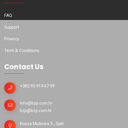
FAQ
Support
Privercy
Term & Conditions
Contact Us
+385 95 914 67 99
info@bzp.com.hr
bzp@bzp.com.hr
Kneza Mutimira 3 , Split